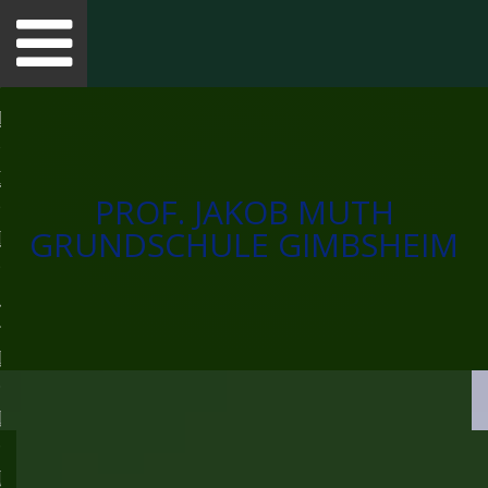
Toggle
navigation
TSEITE
INE
PROF. JAKOB MUTH
GRUNDSCHULE GIMBSHEIM
NKMELDUNGEN
 UNS
LSOZIALARBEIT
LLEBEN
ES