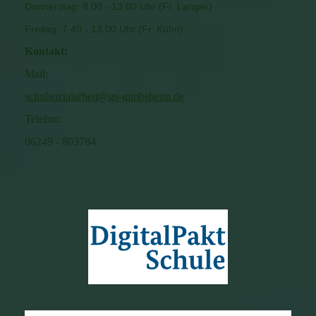
Donnerstag: 8.00 - 13.00 Uhr (Fr. Langer)
Freitag: 7.40 - 13.00 Uhr (Fr. Kühn)
Kontakt:
Mail:
schulsozialarbeit@gs-gimbsheim.de
Telefon:
06249 - 803784