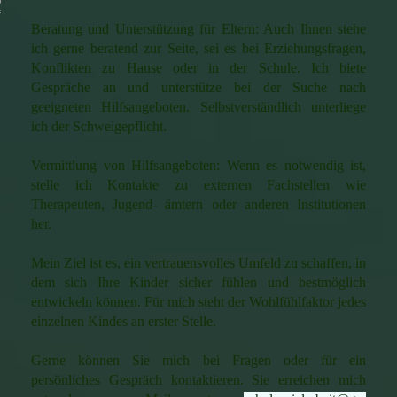
NSCHUTZERKLÄRUNG
Beratung und Unterstützung für Eltern: Auch Ihnen stehe
ich gerne beratend zur Seite, sei es bei Erziehungsfragen,
Konflikten zu Hause oder in der Schule. Ich biete
Gespräche an und unterstütze bei der Suche nach
geeigneten Hilfsangeboten. Selbstverständlich unterliege
ich der Schweigepflicht.
Vermittlung von Hilfsangeboten: Wenn es notwendig ist,
stelle ich Kontakte zu externen Fachstellen wie
Therapeuten, Jugend- ämtern oder anderen Institutionen
her.
Mein Ziel ist es, ein vertrauensvolles Umfeld zu schaffen, in
dem sich Ihre Kinder sicher fühlen und bestmöglich
entwickeln können. Für mich steht der Wohlfühlfaktor jedes
einzelnen Kindes an erster Stelle.
Gerne können Sie mich bei Fragen oder für ein
persönliches Gespräch kontaktieren. Sie erreichen mich