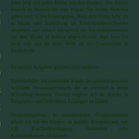
Jahre jung und selbst Mama von drei Kindern. Der Älteste
besucht im Moment die erste Klasse. Die beiden Mädchen
RIAL- UND
gehen noch in den Kindergarten. Nach dem Abitur habe ich
LBUCHLISTEN
in Mainz eine Ausbildung als Kinderkrankenschwester
absolviert und danach erfolgreich ein Psychologiestudium
mit dem Master of Science abgeschlossen. Jetzt freue ich
mich sehr auf die neue Stelle an der Grundschule in
Gimbsheim.
ERVEREIN
Zu meinen Aufgaben gehören unter anderem:
GANGSPROJEKT
Einzelfallhilfe: Ich unterstütze Kinder bei persönlichen oder
familiären Herausforderungen, die sie eventuell in ihrem
ENANGEBOTE
Schulalltag belasten. Hierbei begleite ich die Kinder in
Gesprächen und helfe ihnen, Lösungen zu finden.
TAKT
Gruppenangebote: In verschiedenen Gruppenstunden
arbeite ich mit den Kindern an sozialen Kompetenzen, wie
ESSUM
z.B. Konfliktbewältigung, Teamarbeit oder
Kommunikations-fähigkeiten.