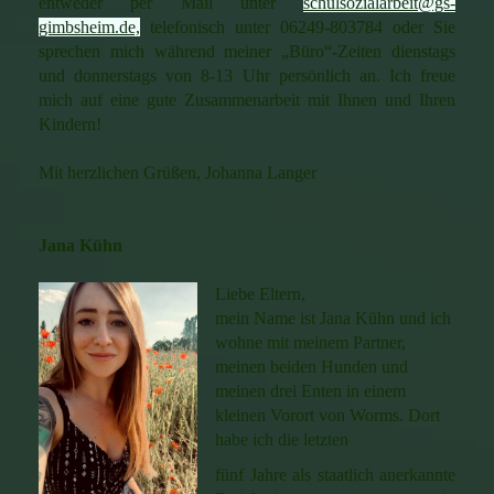
entweder per Mail unter
schulsozialarbeit@gs-
gimbsheim.de,
telefonisch unter 06249-803784 oder Sie
sprechen mich während meiner „Büro“-Zeiten dienstags
und donnerstags von 8-13 Uhr persönlich an. Ich freue
mich auf eine gute Zusammenarbeit mit Ihnen und Ihren
Kindern!
Mit herzlichen Grüßen, Johanna Langer
Jana Kühn
Liebe Eltern,
mein Name ist Jana Kühn und ich
wohne mit meinem Partner,
meinen beiden Hunden und
meinen drei Enten in einem
kleinen Vorort von Worms. Dort
habe ich die letzten
fünf Jahre als staatlich anerkannte