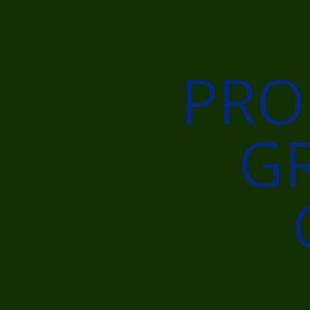
PRO
G